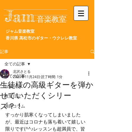
Jam
音楽教室
ジャム音楽教室
香川県
高松市の
ギター・ウクレレ教室
記事
全ての記事
北沢さとる
全ての記事
2021年11月24日
読了時間: 1分
生徒様の高級ギターを弾か
お知らせ
せていただくシリー
教室日記
ズ？！
講師コラム
すっかり肌寒くなってしまいました
が、最近はコロナも落ち着いて嬉しい
限りです(^^♪レッスンも超満員で、皆