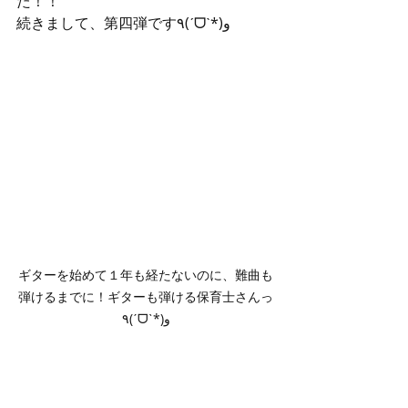
た！！
続きまして、第四弾です٩(ˊᗜˋ*)و
ギターを始めて１年も経たないのに、難曲も
弾けるまでに！ギターも弾ける保育士さんっ
٩(ˊᗜˋ*)و