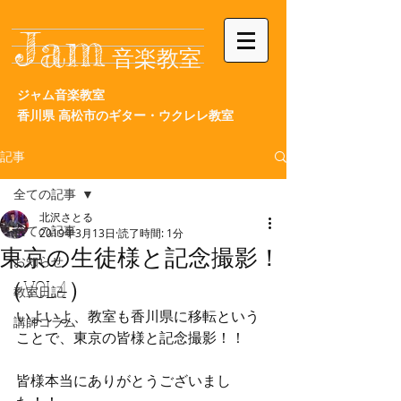
Jam
音楽教室
ジャム音楽教室
香川県
高松市の
ギター・ウクレレ教室
記事
全ての記事
北沢さとる
全ての記事
2019年3月13日
読了時間: 1分
東京の生徒様と記念撮影！
お知らせ
（VOL.4）
教室日記
いよいよ、教室も香川県に移転という
講師コラム
ことで、東京の皆様と記念撮影！！
皆様本当にありがとうございまし