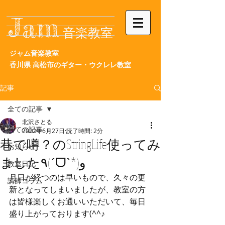
Jam
音楽教室
ジャム音楽教室
香川県
高松市の
ギター・ウクレレ教室
記事
全ての記事
北沢さとる
全ての記事
2022年6月27日
読了時間: 2分
巷で噂？のStringLife使ってみ
お知らせ
ました٩(ˊᗜˋ*)و
教室日記
月日が経つのは早いもので、久々の更
講師コラム
新となってしまいましたが、教室の方
は皆様楽しくお通いいただいて、毎日
盛り上がっております(^^♪