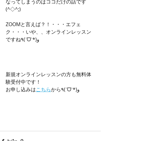
なってしまうのはココだけの話です
(^◇^;)
ZOOMと言えば？！・・・エフェ
ク・・・いや、、オンラインレッスン
ですね٩(ˊᗜˋ*)و
新規オンラインレッスンの方も無料体
験受付中です！
お申し込みは
こちら
から٩(ˊᗜˋ*)و