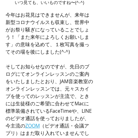
いつ見ても、いいものですね〜(^-^)
今年はお花見はできませんが、来年は
新型コロナウイルスも収束し、世界中
がお祭り騒ぎになっていることでしょ
う！「
また来年によろしくお願いしま
す
」の意味を込めて、１枚写真を撮っ
てその場を後にしました(^-^)
そしてお知らせなのですが、先日のブ
ログにて
オンラインレッスンのご案内
を
いたしましたとおり、JAM音楽教室の
オンラインレッスンでは、元々スカイ
プを使ってのレッスンが主流で、とき
には生徒様のご希望に合わせてMacに
標準装備されているFaceTimeや、LINE
のビデオ通話を使っておりましたが、
今主流の
ZOOM
（ビデオ通話・会議ア
プリ）はまだ取り入れていませんでし