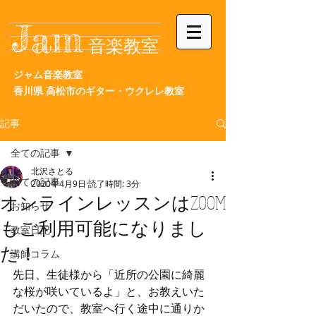
Jam
音楽教室
ジャム音楽教室
香川県
高松市の
ギター・ウクレレ教室
記事
全ての記事
北沢さとる
全ての記事
2020年4月9日
読了時間: 3分
オンラインレッスンはZOOM
お知らせ
もご利用可能になりまし
教室日記
た！
講師コラム
先日、生徒様から「近所の公園に綺麗
な桜が咲いているよ」と、お教えいた
だいたので、教室へ行く途中に通りか