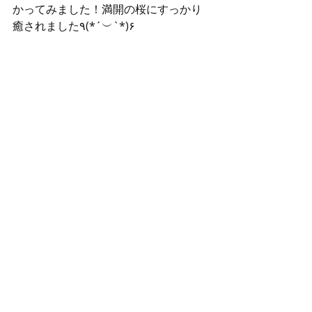
かってみました！満開の桜にすっかり
癒されました٩(*´︶`*)۶